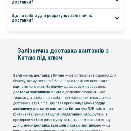
доставки?
Що потрібно для розрахунку залізничної
доставки?
Залізнична доставка вантажів з
Китаю під ключ
Залізнична доставка з Китаю
— це оптимальне рішення для
бізнесу, якому важливий баланс між терміном поставки та
вартістю логістики. На відміну від морських перевезень,
доставка залізницею з Китаю
дозволяє скоротити час
транзиту, а порівняно з авіа — суттєво знизити витрати на
доставку. Easy China Business організовує
міжнародну
залізничну доставку вантажів з Китаю
для B2B-клієнтів за
континентальними та мультимодальними маршрутами з
прозорою логікою розрахунку та контролем кожного етапу.
Для бізнесу
доставка вантажів з Китаю залізницею
— це
інструмент управління строками, оборотом товару та