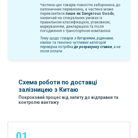
Частина цих товарів повністю заборонена до
залізничних перевезень, а частина може
перевозитися
лише як Dangerous Goods
,
зазвичай на спеціальних умовах із
правильною класифікацією, упаковкою,
маркуванням, декларацією та після
погодження з транспортною компанією.
Тому щодо товарів з батареями, рідинами,
хімією та технічно чутливих категорій
перевірка потрібна
до розрахунку ставки
, а не
після оплати.
Схема роботи по доставці
залізницею з Китаю
Покроковий процес від запиту до відправки та
контролю вантажу
01.