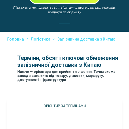
Підкажемо, чи підходить rail freight для вашого вантажу, термінів,
географії та бюджету
Головна
Логістика
Залізнична доставка з Китаю
Терміни, обсяг і ключові обмеження
залізничної доставки з Китаю
Нижче — орієнтири для прийняття рішення. Точна схема
завжди залежить від товару, упаковки, маршруту,
доступності інфраструктури
ОРІЄНТИР ЗА ТЕРМІНАМИ