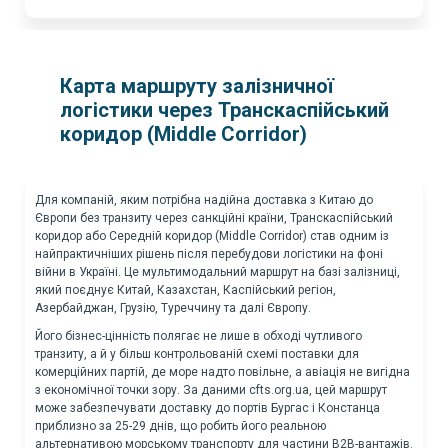
Карта маршруту залізничної
логістики через Транскаспійський
коридор (Middle Corridor)
Для компаній, яким потрібна надійна доставка з Китаю до
Європи без транзиту через санкційні країни, Транскаспійський
коридор або Середній коридор (Middle Corridor) став одним із
найпрактичніших рішень після перебудови логістики на фоні
війни в Україні. Це мультимодальний маршрут на базі залізниці,
який поєднує Китай, Казахстан, Каспійський регіон,
Азербайджан, Грузію, Туреччину та далі Європу.
Його бізнес-цінність полягає не лише в обході чутливого
транзиту, а й у більш контрольованій схемі поставки для
комерційних партій, де море надто повільне, а авіація не вигідна
з економічної точки зору. За даними cfts.org.ua, цей маршрут
може забезпечувати доставку до портів Бургас і Констанца
приблизно за 25-29 днів, що робить його реальною
альтернативою морському транспорту для частини B2B-вантажів.