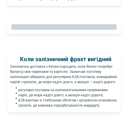
Коли залізничний фрахт вигідний
Залізнична доставка з Китаю підходить, коли бізнес потребує
балансу між термінами та вартістю. Зазвичай логістику
залізницею обирають для регулярних B2B-поставок, комерційних
партій і проєктів, де море надто довго, а авіація — надто дорого.
регулярні поставки за континентальними напрямками;
партії, де море надто довго, а авіація надто дорога;
B2B-вантажі зі стабільним обсягом і зрозумілою упаковкою;
проєкти, де важлива передбачуваність маршруту.